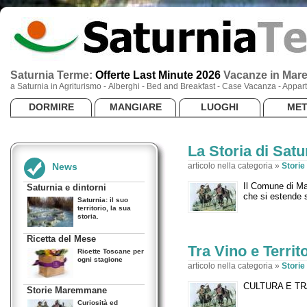
Saturnia Terme:
Offerte Last Minute 2026
Vacanze
in Mar
a Saturnia in Agriturismo - Alberghi - Bed and Breakfast - Case Vacanza - App
DORMIRE
MANGIARE
LUOGHI
ME
La Storia di Satu
News
articolo nella categoria »
Stori
Il Comune di Man
Saturnia e dintorni
che si estende s
Saturnia: il suo
territorio, la sua
storia.
Ricetta del Mese
Tra Vino e Territ
Ricette Toscane per
ogni stagione
articolo nella categoria »
Stori
CULTURA E 
Storie Maremmane
Curiosità ed