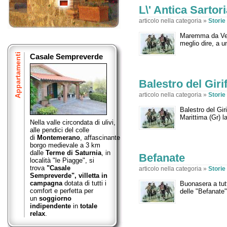
L\' Antica Sartor
articolo nella categoria »
Stori
Maremma da Vest
meglio dire, a u
Appartamenti
Casale Sempreverde
Balestro del Giri
articolo nella categoria »
Stori
Balestro del Gi
Marittima (Gr) l
Nella valle circondata di ulivi,
alle pendici del colle
di
Montemerano
,
affascinante
borgo medievale a 3 km
dalle
Terme di Saturnia
, in
Befanate
località "le Piagge", si
trova
"Casale
articolo nella categoria »
Stori
Sempreverde",
villetta in
campagna
dotata di tutti i
Buonasera a tutt
comfort e perfetta per
delle "Befanate"
un
soggiorno
indipendente
in
totale
relax
.