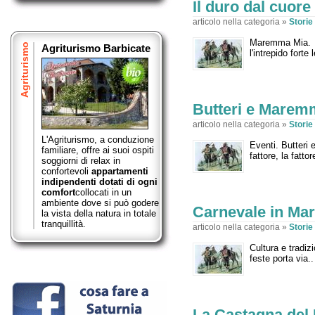
Il duro dal cuore
articolo nella categoria »
Stori
Maremma Mia. Cu
Agriturismo
Agriturismo Barbicate
l'intrepido fort
Butteri e Marem
articolo nella categoria »
Stori
L'Agriturismo, a conduzione
Eventi. Butteri
familiare, offre ai suoi ospiti
fattore, la fatto
soggiorni di relax in
confortevoli
appartamenti
indipendenti dotati di ogni
comfort
collocati in un
ambiente dove si può godere
Carnevale in M
la vista della natura in totale
tranquillità.
articolo nella categoria »
Stori
Cultura e tradi
feste porta via.
La Castagna del