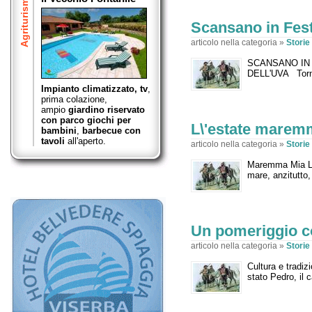
Agriturismo
Scansano in Fes
articolo nella categoria »
Stori
SCANSANO IN F
DELL'UVA Torna
Impianto climatizzato, tv
,
prima colazione,
ampio
giardino riservato
con parco giochi per
L\'estate mare
bambini
,
barbecue con
tavoli
all'aperto.
articolo nella categoria »
Stori
Maremma Mia La
mare, anzitutto, 
Un pomeriggio 
articolo nella categoria »
Stori
Cultura e tradi
stato Pedro, il 