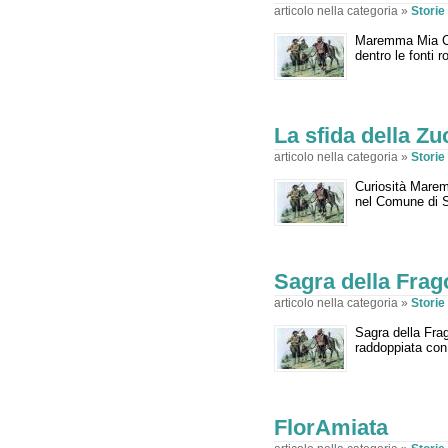
articolo nella categoria »
Stori
Maremma Mia Cos
dentro le fonti 
La sfida della Zu
articolo nella categoria »
Stori
Curiosità Marem
nel Comune di S
Sagra della Frag
articolo nella categoria »
Stori
Sagra della Fra
raddoppiata con
FlorAmiata