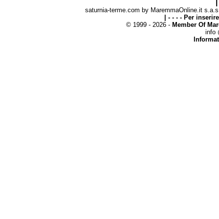
|
saturnia-terme.com by MaremmaOnline.it s.a.s. 
| - - - - Per inseri
© 1999 - 2026 -
Member Of Mar
info
Informat