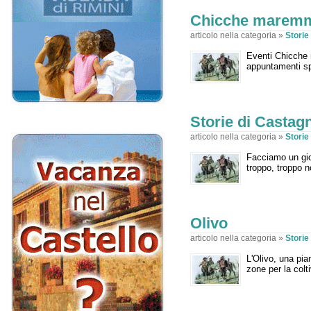
Chicche marem
articolo nella categoria »
Stori
Eventi Chicche 
appuntamenti spe
Storie di Casta
articolo nella categoria »
Stori
Facciamo un gio
troppo, troppo n
Olivo
articolo nella categoria »
Stori
L'Olivo, una pi
zone per la colti