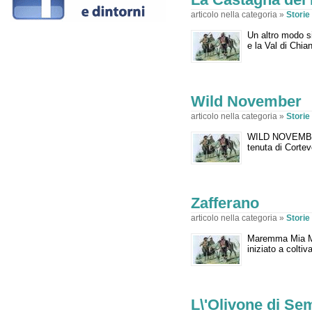
articolo nella categoria »
Stori
Un altro modo 
e la Val di Chia
Wild November
articolo nella categoria »
Stori
WILD NOVEMBER 
tenuta di Cortev
Zafferano
articolo nella categoria »
Stori
Maremma Mia Ma
iniziato a colti
L\'Olivone di S