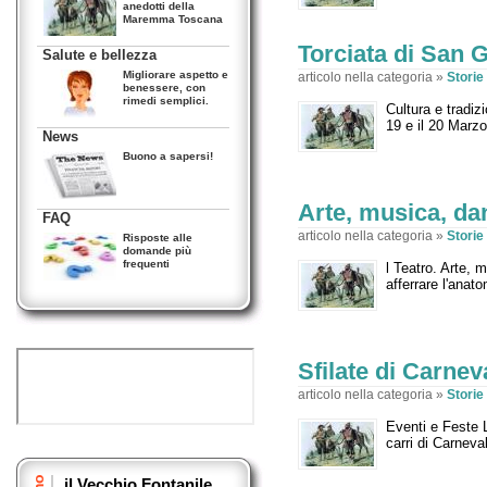
anedotti della
Maremma Toscana
Torciata di San 
Salute e bellezza
Migliorare aspetto e
articolo nella categoria »
Stori
benessere, con
rimedi semplici.
Cultura e tradi
19 e il 20 Marz
News
Buono a sapersi!
Arte, musica, d
FAQ
articolo nella categoria »
Stori
Risposte alle
domande più
frequenti
l Teatro. Arte, 
afferrare l'anat
Sfilate di Carnev
articolo nella categoria »
Stori
Eventi e Feste L
carri di Carne
il Vecchio Fontanile