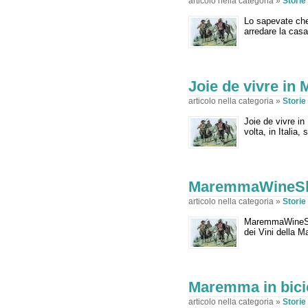
articolo nella categoria »
Stori
Lo sapevate che
arredare la casa
Joie de vivre i
articolo nella categoria »
Stori
Joie de vivre i
volta, in Italia
MaremmaWineSh
articolo nella categoria »
Stori
MaremmaWineShir
dei Vini della 
Maremma in bicic
articolo nella categoria »
Stori