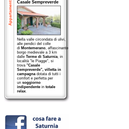
Appartamenti
Casale Sempreverde
Nella valle circondata di ulivi,
alle pendici del colle
di
Montemerano
,
affascinante
borgo medievale a 3 km
dalle
Terme di Saturnia
, in
località "le Piagge", si
trova
"Casale
Sempreverde",
villetta in
campagna
dotata di tutti i
comfort e perfetta per
un
soggiorno
indipendente
in
totale
relax
.