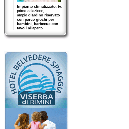
Impianto climatizzato, tv
,
prima colazione,
ampio
giardino riservato
con parco giochi per
bambini
,
barbecue con
tavoli
all'aperto.