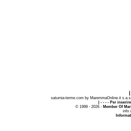
|
saturnia-terme.com by MaremmaOnline.it s.a.s. 
| - - - - Per inseri
© 1999 - 2026 -
Member Of Mar
info
Informat