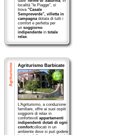
dalle
Terme di Saturnia
, in
località "le Piagge", si
trova
"Casale
Sempreverde",
villetta in
campagna
dotata di tutti i
comfort e perfetta per
un
soggiorno
indipendente
in
totale
relax
.
Agriturismo
Agriturismo Barbicate
L'Agriturismo, a conduzione
familiare, offre ai suoi ospiti
soggiorni di relax in
confortevoli
appartamenti
indipendenti dotati di ogni
comfort
collocati in un
ambiente dove si può godere