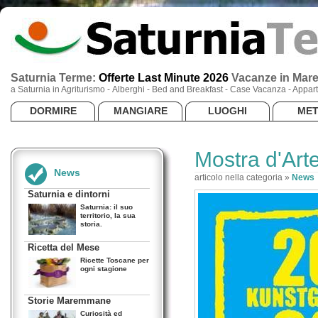
Saturnia Terme:
Offerte Last Minute 2026
Vacanze
in Mar
a Saturnia in Agriturismo - Alberghi - Bed and Breakfast - Case Vacanza - App
DORMIRE
MANGIARE
LUOGHI
ME
Mostra d'Art
News
articolo nella categoria »
News
Saturnia e dintorni
Saturnia: il suo
territorio, la sua
storia.
Ricetta del Mese
Ricette Toscane per
ogni stagione
Storie Maremmane
Curiosità ed