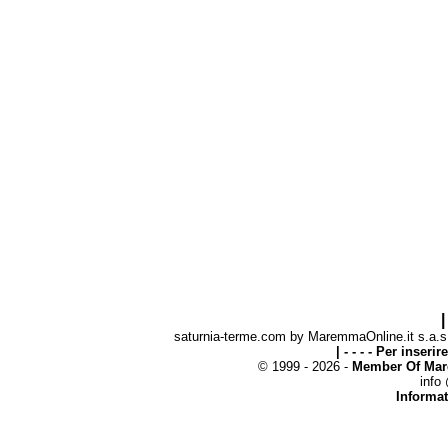
|
saturnia-terme.com by MaremmaOnline.it s.a.s. 
| - - - - Per inseri
© 1999 - 2026 -
Member Of Mar
info
Informat