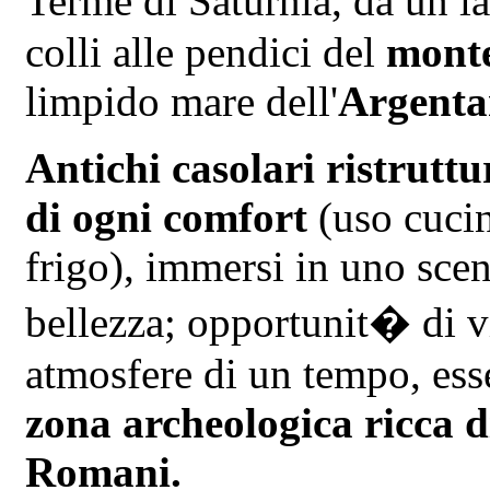
Terme di Saturnia, da un la
colli alle pendici del
mont
limpido mare dell'
Argenta
Antichi casolari ristruttu
di ogni comfort
(uso cucin
frigo), immersi in uno sce
bellezza; opportunit� di vi
atmosfere di un tempo, esse
zona archeologica ricca d
Romani.