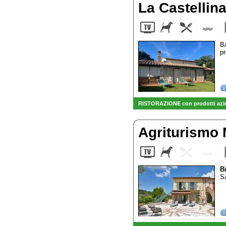
La Castellin
B
pr
RISTORAZIONE con prodotti azien
Agriturismo
B
Sa