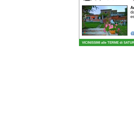
A
da
es
VICINISSIMI alle TERME di SATU