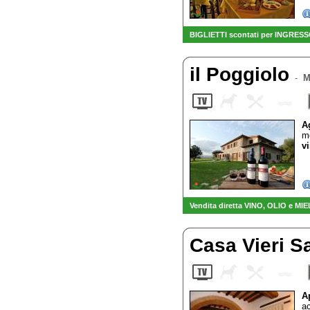
BIGLIETTI scontati per INGRESSO
il Poggiolo
-
M
A
mo
vi
Vendita diretta VINO, OLIO e MIE
Casa Vieri S
A
ac