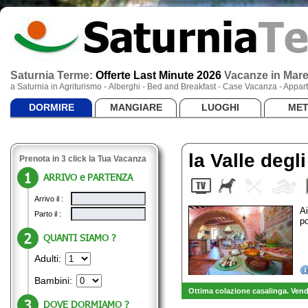
Saturnia Terme:
Offerte Last Minute 2026
Vacanze
in Mar
a Saturnia in Agriturismo - Alberghi - Bed and Breakfast - Case Vacanza - App
DORMIRE
MANGIARE
LUOGHI
ME
la Valle degli
Prenota in 3 click la Tua Vacanza
ARRIVO e PARTENZA
Arrivo il :
Ai
Parto il :
p
QUANTI SIAMO ?
Adulti:
Bambini:
Ottima colazione casalinga. Vendi
DOVE DORMIAMO ?