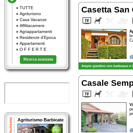
Casetta San
TUTTE
Agriturismo
Casa Vacanze
Affittacamere
Agriappartamenti
A
b
Residenze d'Epoca
C
Appartamenti
O F F E R T E
Ricerca avanzata
Ampio giardino con barbeque e l
Casale Sem
V
pe
pe
Agriturismo
Agriturismo Barbicate