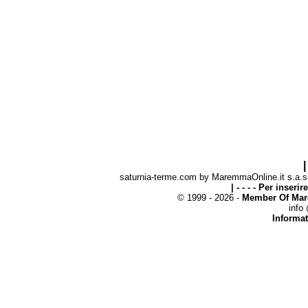
|
saturnia-terme.com by MaremmaOnline.it s.a.s. 
| - - - - Per inseri
© 1999 - 2026 -
Member Of Mar
info
Informat