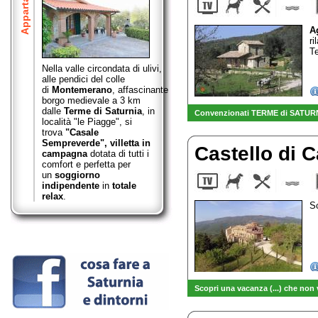
Appartamenti
A
ri
Te
Nella valle circondata di ulivi,
alle pendici del colle
di
Montemerano
,
affascinante
borgo medievale a 3 km
dalle
Terme di Saturnia
, in
Convenzionati TERME di SATUR
località "le Piagge", si
trova
"Casale
Sempreverde",
villetta in
Castello di 
campagna
dotata di tutti i
comfort e perfetta per
un
soggiorno
indipendente
in
totale
relax
.
Sc
Scopri una vacanza (...) che non 