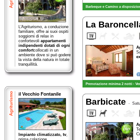
Barbeque e Camino a disposizion
La Baroncel
L'Agriturismo, a conduzione
familiare, offre ai suoi ospiti
soggiorni di relax in
confortevoli
appartamenti
indipendenti dotati di ogni
A
comfort
collocati in un
S
ambiente dove si può godere
ex
la vista della natura in totale
tranquillità.
Prenotazione minima 2 notti - Ve
Agriturismo
il Vecchio Fontanile
Barbicate
-
Satu
A
T
C
Impianto climatizzato, tv
,
prima colazione,