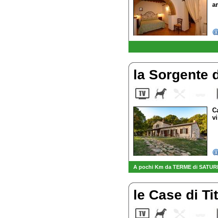
a
la Sorgente 
C
v
A pochi Km da TERME di SATURNIA 
le Case di Ti