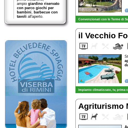
ampio
giardino riservato
con parco giochi per
bambini
,
barbecue con
tavoli
all'aperto.
Convenzionati con le Terme di S
il Vecchio F
St
a
d
Impianto climatizzato, tv
, prima 
-
VENDITA diretta OLIO EXTRAV
Agriturismo
A