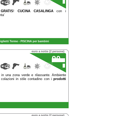
€
GRATIS
!
CUCINA CASALINGA
con i
nta'
glietti Terme - PISCINA per bambini
euro a notte (2 persone)
90
,00
€
o in una zona verde e rilassante. Ambiente
 colazioni in stile contadino con i
prodotti
euro a notte (2 persone)