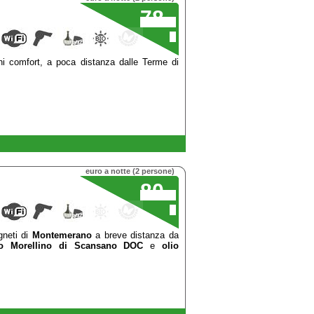
78
,00
€
ni comfort, a poca distanza dalle Terme di
euro a notte (2 persone)
80
,00
€
gneti di
Montemerano
a breve distanza da
no Morellino di Scansano DOC
e
olio