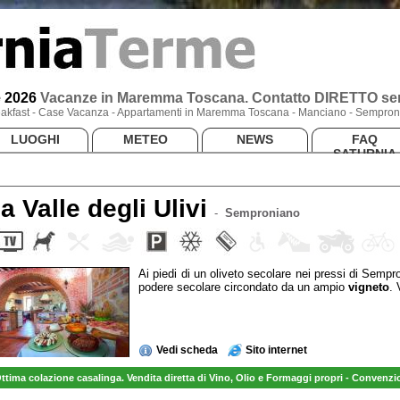
e 2026
Vacanze
in Maremma Toscana
. Contatto DIRETTO sen
Breakfast - Case Vacanza - Appartamenti in Maremma Toscana - Manciano - Semproni
LUOGHI
METEO
NEWS
FAQ
SATURNIA
la Valle degli Ulivi
-
Semproniano
Ai piedi di un oliveto secolare nei pressi di Semp
podere secolare circondato da un ampio
vigneto
. 
Vedi scheda
Sito internet
ttima colazione casalinga. Vendita diretta di Vino, Olio e Formaggi propri - Convenzi