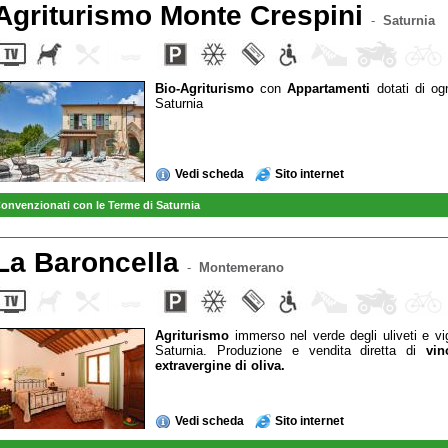
Agriturismo Monte Crespini
-
Saturnia
Bio-Agriturismo
con
Appartamenti
dotati di og
Saturnia
Vedi scheda
Sito internet
onvenzionati con le Terme di Saturnia
La Baroncella
-
Montemerano
Agriturismo
immerso nel verde degli uliveti e vi
Saturnia. Produzione e vendita diretta di
vi
extravergine di oliva.
Vedi scheda
Sito internet