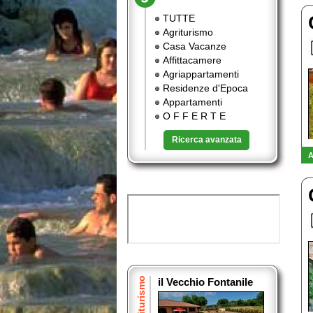
TUTTE
Agriturismo
Casa Vacanze
Affittacamere
Agriappartamenti
Residenze d'Epoca
Appartamenti
O F F E R T E
Ricerca avanzata
A
Agriturismo
il Vecchio Fontanile