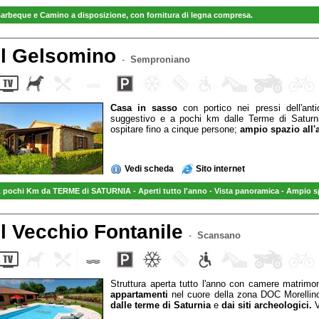
arbeque e Camino a disposizione, con fornitura di legna compresa.
il Gelsomino
-
Semproniano
Casa in sasso
con portico nei pressi dell'ant
suggestivo e a pochi km dalle Terme di Saturn
ospitare fino a cinque persone;
ampio spazio all'
Vedi scheda
Sito internet
 pochi Km da TERME di SATURNIA - Aperti tutto l'anno - Vista panoramica - A
mpio sp
il Vecchio Fontanile
-
Scansano
Struttura aperta tutto l'anno con camere matrimoni
appartamenti
nel cuore della zona DOC Morelli
dalle terme di Saturnia
e
dai siti archeologici.
V