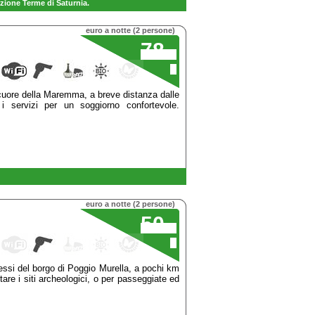
zione Terme di Saturnia.
euro a notte (2 persone)
78
,00
€
cuore della Maremma, a breve distanza dalle
 servizi per un soggiorno confortevole.
euro a notte (2 persone)
50
,00
€
essi del borgo di Poggio Murella, a pochi km
tare i siti archeologici, o per passeggiate ed