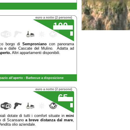
euro a notte (2 persone)
100
,00
€
ico borgo di
Semproniano
con panorama
ia e dalle Cascate del Mulino. Adatta ad
aperto.
Altri appartamenti disponibili.
azio all'aperto - B
arbecue
a disposizione
euro a notte (2 persone)
65
,00
€
ali dotate di tutti i comfort situate in
mini
no di Scansano
a breve distanza dal mare
,
endita olio aziendale.