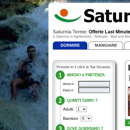
Saturnia Terme:
Offerte Last Minut
a Saturnia in Agriturismo - Alberghi - Bed and 
DORMIRE
MANGIARE
Prenota in 3 click la Tua Vacanza
ARRIVO e PARTENZA
Arrivo il :
Parto il :
QUANTI SIAMO ?
Adulti:
Bambini:
O
DOVE DORMIAMO ?