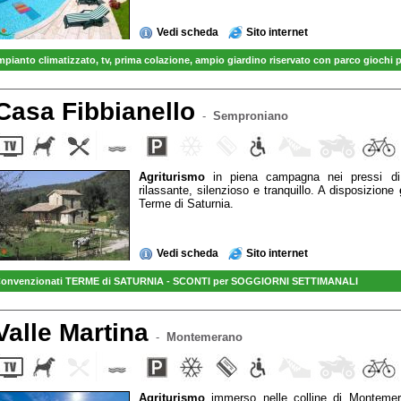
Vedi scheda
Sito internet
mpianto climatizzato, tv
, prima colazione, ampio
giardino riservato con parco giochi 
VENDITA diretta OLIO EXTRAVERGINE TOSCANO prodotto in AZIENDA
Casa Fibbianello
-
Semproniano
Agriturismo
in piena campagna nei pressi 
rilassante, silenzioso e tranquillo. A disposizione
Terme di Saturnia.
Vedi scheda
Sito internet
onvenzionati TERME di SATURNIA - SCONTI per SOGGIORNI SETTIMANALI
Valle Martina
-
Montemerano
Agriturismo
immerso nelle colline di Monteme