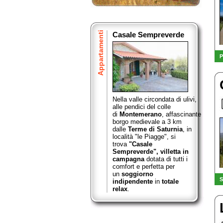
Appartamenti
Casale Sempreverde
P
Nella valle circondata di ulivi,
alle pendici del colle
di
Montemerano
,
affascinante
borgo medievale a 3 km
dalle
Terme di Saturnia
, in
località "le Piagge", si
trova
"Casale
Sempreverde",
villetta in
campagna
dotata di tutti i
comfort e perfetta per
un
soggiorno
S
indipendente
in
totale
relax
.