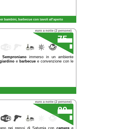
per bambini
,
barbecue con tavoli
all'aperto
euro a notte (2 persone)
75
,00
€
di
Semproniano
immerso in un ambiente
giardino
e
barbecue
e convenzione con le
euro a notte (2 persone)
80
,00
€
rano nei pressi di Saturnia con
camere
e