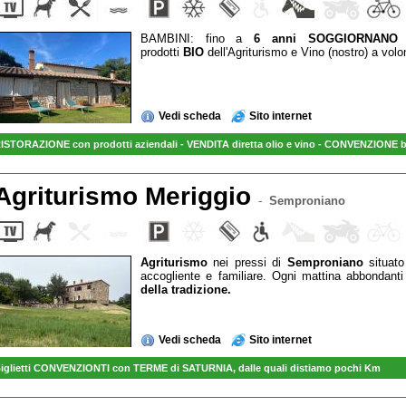
BAMBINI: fino a
6 anni SOGGIORNANO 
prodotti
BIO
dell'Agriturismo e Vino (nostro) a volo
Vedi scheda
Sito internet
ISTORAZIONE con prodotti aziendali - VENDITA diretta olio e vino - CONVENZIONE bi
Agriturismo Meriggio
-
Semproniano
Agriturismo
nei pressi di
Semproniano
situat
accogliente e familiare. Ogni mattina abbondanti
della tradizione.
Vedi scheda
Sito internet
iglietti CONVENZIONTI con TERME di SATURNIA, dalle quali distiamo pochi Km