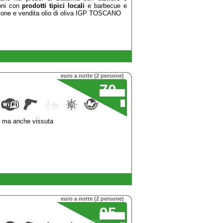
ioni con
prodotti tipici locali
e barbecue e
zione e vendita olio di oliva IGP TOSCANO
euro a notte (2 persone)
70
,00
€
a, ma anche vissuta
euro a notte (2 persone)
95
,00