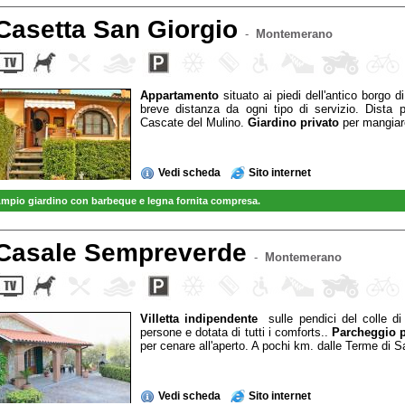
Casetta San Giorgio
-
Montemerano
Appartamento
situato ai piedi dell'antico borgo d
breve distanza da ogni tipo di servizio. Dista
Cascate del Mulino.
Giardino privato
per mangiare
Vedi scheda
Sito internet
mpio giardino con barbeque e legna fornita compresa.
Casale Sempreverde
-
Montemerano
Villetta indipendente
sulle pendici del colle d
persone e dotata di tutti i comforts..
Parcheggio p
per cenare all'aperto. A pochi km. dalle Terme di S
Vedi scheda
Sito internet