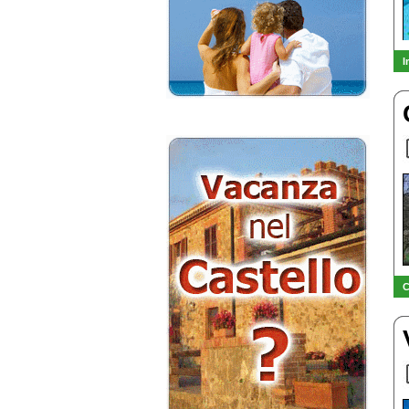
I
-
C