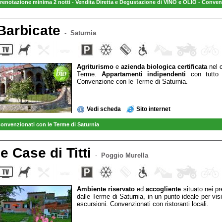
renotazione minima 2 notti - Vendita Diretta e Degustazione di VINO e OLIO - Conven
Barbicate
-
Saturnia
Agriturismo
e
azienda biologica certificata
nel 
Terme.
Appartamenti indipendenti
con tutto i
Convenzione con le Terme di Saturnia.
Vedi scheda
Sito internet
onvenzionati con le Terme di Saturnia
le Case di Titti
-
Poggio Murella
Ambiente riservato
ed
accogliente
situato nei pr
dalle Terme di Saturnia, in un punto ideale per visi
escursioni. Convenzionati con ristoranti locali.