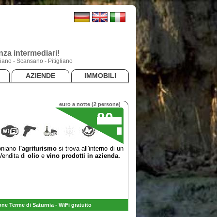
za intermediari!
ano - Scansano - Pitigliano
AZIENDE
IMMOBILI
euro a notte (2 persone)
80
,00
€
roniano
l'agriturismo
si trova all'interno di un
Vendita di
olio
e
vino prodotti in azienda.
one Terme di Saturnia - WiFi gratuito