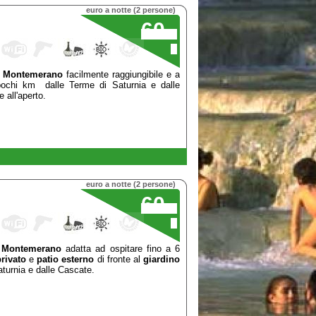
euro a notte (2 persone)
60
,00
€
i
Montemerano
facilmente raggiungibile e a
 pochi km dalle Terme di Saturnia e dalle
 all'aperto.
euro a notte (2 persone)
60
,00
€
i
Montemerano
adatta ad ospitare fino a 6
rivato
e
patio esterno
di fronte al
giardino
aturnia e dalle Cascate.