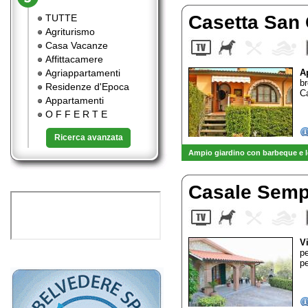
Casetta San
TUTTE
Agriturismo
Casa Vacanze
Affittacamere
Agriappartamenti
A
b
Residenze d'Epoca
C
Appartamenti
O F F E R T E
Ricerca avanzata
Ampio giardino con barbeque e l
Casale Sem
V
pe
pe