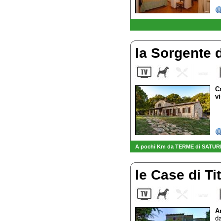
la Sorgente 
C
v
A pochi Km da TERME di SATURNIA 
le Case di Ti
A
da