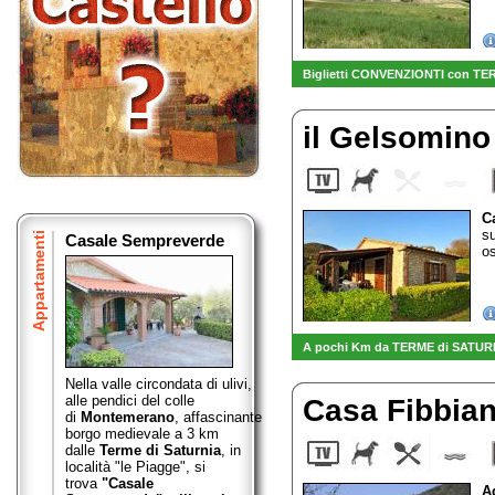
Biglietti CONVENZIONTI con TER
il Gelsomin
C
s
Appartamenti
Casale Sempreverde
os
A pochi Km da TERME di SATURNIA
Nella valle circondata di ulivi,
alle pendici del colle
Casa Fibbia
di
Montemerano
,
affascinante
borgo medievale a 3 km
dalle
Terme di Saturnia
, in
località "le Piagge", si
trova
"Casale
A