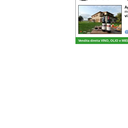
A
mo
vi
Vendita diretta VINO, OLIO e MIE