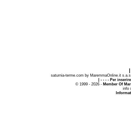
|
saturnia-terme.com by MaremmaOnline.it s.a.s. 
| - - - - Per inseri
© 1999 - 2026 -
Member Of Mar
info
Informat