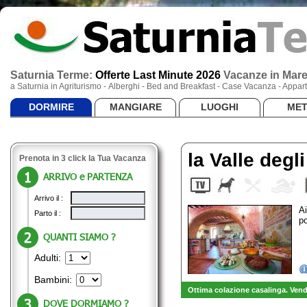
Saturnia Terme:
Offerte Last Minute 2026
Vacanze
in Mar
a Saturnia in Agriturismo - Alberghi - Bed and Breakfast - Case Vacanza - App
DORMIRE
MANGIARE
LUOGHI
ME
la Valle degli
Prenota in 3 click la Tua Vacanza
ARRIVO e PARTENZA
Arrivo il :
Ai
Parto il :
p
QUANTI SIAMO ?
Adulti:
Bambini:
Ottima colazione casalinga. Vendi
DOVE DORMIAMO ?