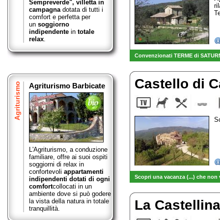
Sempreverde",
villetta in
ri
campagna
dotata di tutti i
Te
comfort e perfetta per
un
soggiorno
indipendente
in
totale
relax
.
Convenzionati TERME di SATUR
Castello di 
Agriturismo
Agriturismo Barbicate
Sc
L'Agriturismo, a conduzione
familiare, offre ai suoi ospiti
soggiorni di relax in
confortevoli
appartamenti
Scopri una vacanza (...) che non 
indipendenti dotati di ogni
comfort
collocati in un
ambiente dove si può godere
la vista della natura in totale
La Castellin
tranquillità.