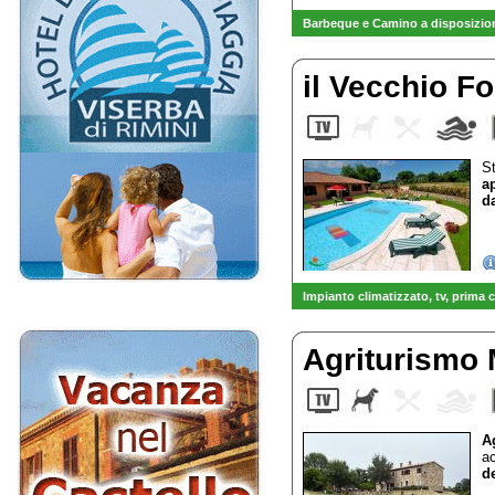
Barbeque e Camino a disposizion
il Vecchio F
St
a
d
Impianto climatizzato, tv
, prima 
-
VENDITA diretta OLIO EXTRAV
Agriturismo
A
a
de