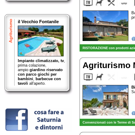
B
pr
Agriturismo
il Vecchio Fontanile
RISTORAZIONE con prodotti azien
Impianto climatizzato, tv
,
Agriturismo
prima colazione,
ampio
giardino riservato
con parco giochi per
bambini
,
barbecue con
tavoli
all'aperto.
B
Sa
Convenzionati con le Terme di S