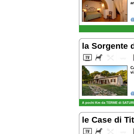
a
la Sorgente 
C
v
A pochi Km da TERME di SATURNIA 
le Case di Ti