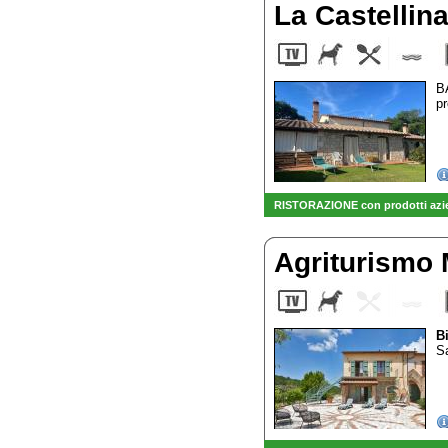
La Castellin
B
pr
RISTORAZIONE con prodotti azien
Agriturismo
B
Sa