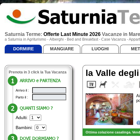
Saturnia Terme:
Offerte Last Minute 2026
Vacanze
in Mar
a Saturnia in Agriturismo - Alberghi - Bed and Breakfast - Case Vacanza - App
DORMIRE
MANGIARE
LUOGHI
ME
la Valle degli
Prenota in 3 click la Tua Vacanza
ARRIVO e PARTENZA
Arrivo il :
Ai
Parto il :
p
QUANTI SIAMO ?
Adulti:
Bambini:
Ottima colazione casalinga. Vendi
DOVE DORMIAMO ?