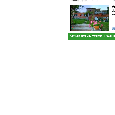
A
da
es
VICINISSIMI alle TERME di SATU