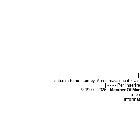
|
saturnia-terme.com by MaremmaOnline.it s.a.s. 
| - - - - Per inseri
© 1999 - 2026 -
Member Of Mar
info
Informat