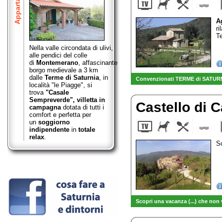
Appartamenti
A
ri
Te
Nella valle circondata di ulivi,
alle pendici del colle
di
Montemerano
,
affascinante
borgo medievale a 3 km
dalle
Terme di Saturnia
, in
Convenzionati TERME di SATUR
località "le Piagge", si
trova
"Casale
Sempreverde",
villetta in
Castello di 
campagna
dotata di tutti i
comfort e perfetta per
un
soggiorno
indipendente
in
totale
relax
.
Sc
Scopri una vacanza (...) che non 