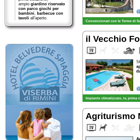
ampio
giardino riservato
con parco giochi per
bambini
,
barbecue con
tavoli
all'aperto.
Convenzionati con le Terme di S
il Vecchio F
St
a
d
Impianto climatizzato, tv
, prima 
-
VENDITA diretta OLIO EXTRAV
Agriturismo
A