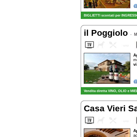
BIGLIETTI scontati per INGRESSO
il Poggiolo
-
M
A
mo
vi
Vendita diretta VINO, OLIO e MIE
Casa Vieri S
A
ac