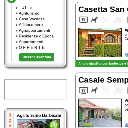
Casetta San
TUTTE
Agriturismo
Casa Vacanze
Affittacamere
Agriappartamenti
A
b
Residenze d'Epoca
C
Appartamenti
O F F E R T E
Ricerca avanzata
Ampio giardino con barbeque e l
Casale Sem
V
pe
pe
Agriturismo
Agriturismo Barbicate