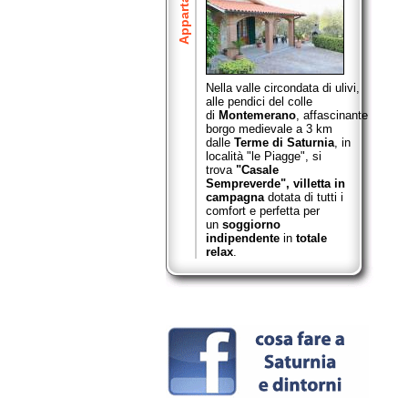
Appartamenti
Nella valle circondata di ulivi,
alle pendici del colle
di
Montemerano
,
affascinante
borgo medievale a 3 km
dalle
Terme di Saturnia
, in
località "le Piagge", si
trova
"Casale
Sempreverde",
villetta in
campagna
dotata di tutti i
comfort e perfetta per
un
soggiorno
indipendente
in
totale
relax
.