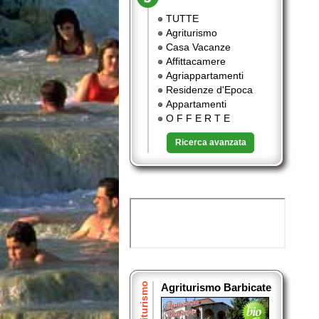
TUTTE
Agriturismo
Casa Vacanze
Affittacamere
Agriappartamenti
Residenze d'Epoca
Appartamenti
O F F E R T E
Ricerca avanzata
Agriturismo
Agriturismo Barbicate