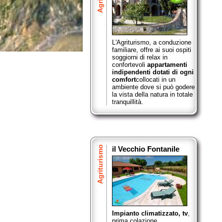
L'Agriturismo, a conduzione
familiare, offre ai suoi ospiti
soggiorni di relax in
confortevoli
appartamenti
indipendenti dotati di ogni
comfort
collocati in un
ambiente dove si può godere
la vista della natura in totale
tranquillità.
Agriturismo
il Vecchio Fontanile
Impianto climatizzato, tv
,
prima colazione,